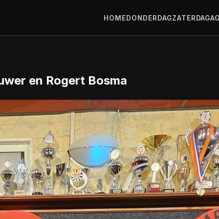
HOME
DONDERDAG
ZATERDAG
A
ouwer en Rogert Bosma