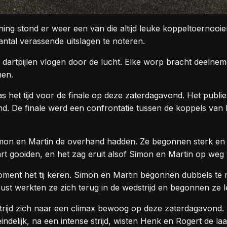
ng stond er weer een van die altijd leuke koppeltoernooi
tal verassende uitslagen te noteren.
artpijlen vlogen door de lucht. Elke worp bracht deelnemer
men.
was het tijd voor de finale op deze zaterdagavond. Het pub
ond. De finale werd een confrontatie tussen de koppels va
 Simon en Martin de overhand hadden. Ze begonnen sterk en
art gooiden, en het zag eruit alsof Simon en Martin op we
moment het tij keren. Simon en Martin begonnen dubbels t
st werkten ze zich terug in de wedstrijd en begonnen ze l
trijd zich naar een climax bewoog op deze zaterdagavond. 
ndelijk, na een intense strijd, wisten Henk en Rogert de la