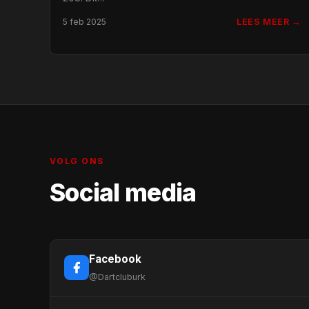
LEES MEER →
5 feb 2025
VOLG ONS
Social media
Facebook
@Dartcluburk