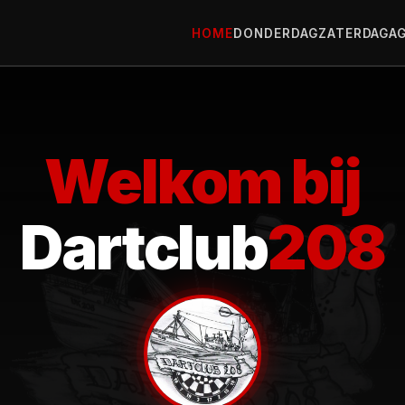
HOME
DONDERDAG
ZATERDAG
A
Welkom bij
Dartclub
208