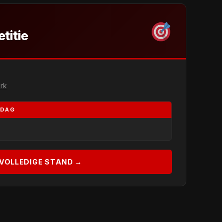
titie
rk
RDAG
VOLLEDIGE STAND →