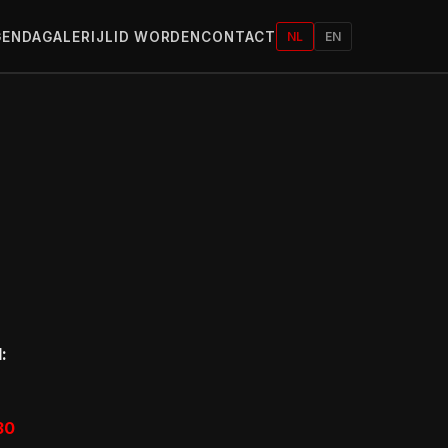
GENDA
GALERIJ
LID WORDEN
CONTACT
NL
EN
:
30