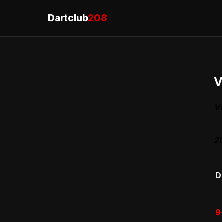
Dartclub
208
V
Vr
2
D
9