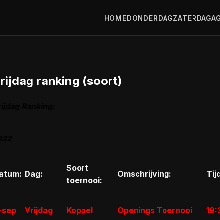
HOME
DONDERDAG
ZATERDAG
A
rijdag ranking (soort)
ijdag Ranking:
022
Soort
atum:
Dag:
Omschrijving:
Tijd
toernooi:
-sep
Vrijdag
Koppel
Openings Toernooi
19: