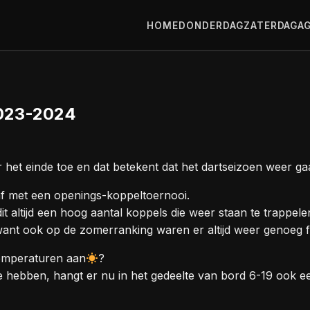
HOME
DONDERDAG
ZATERDAG
A
2023-2024
et einde toe en dat betekent dat het dartseizoen weer ga
f met een openings-koppeltoernooi.
dit altijd een hoog aantal koppels die weer staan te trappe
want ook op de zomerranking waren er altijd weer genoeg f
temperaturen aan
?
 hebben, hangt er nu in het gedeelte van bord 6-19 ook e