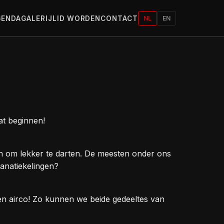
GENDA
GALERIJ
LID WORDEN
CONTACT
NL
EN
at beginnen!
len om lekker te darten. De meesten onder ons
anatiekelingen?
en airco! Zo kunnen we beide gedeeltes van